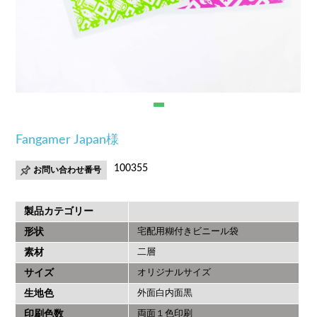
Fangamer Japan様
100355
お問い合わせ番号
製品カテゴリー
形状
宅配用糊付きビニール袋
素材
二層
サイズ
オリジナルサイズ
生地色
外面白内面黒
印刷色数
両面１色印刷